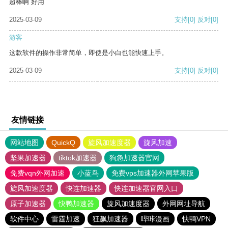
超棒啊 好用
2025-03-09
支持
[0]
反对
[0]
游客
这款软件的操作非常简单，即使是小白也能快速上手。
2025-03-09
支持
[0]
反对
[0]
友情链接
网站地图
QuickQ
旋风加速度器
旋风加速
坚果加速器
tiktok加速器
狗急加速器官网
免费vqn外网加速
小蓝鸟
免费vps加速器外网苹果版
旋风加速度器
快连加速器
快连加速器官网入口
原子加速器
快鸭加速器
旋风加速度器
外网网址导航
软件中心
雷霆加速
狂飙加速器
哔咔漫画
快鸭VPN