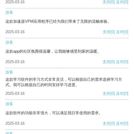
2025-03-16
支持
[0]
反对
[0]
游客
这款加速器VPM应用程序已经为我们带来了无限的流畅体验。
2025-03-16
支持
[0]
反对
[0]
游客
这款app的社区氛围很温馨，让我能够感受到家的温暖。
2025-03-16
支持
[0]
反对
[0]
游客
这款学习软件的学习方式非常灵活，可以根据自己的需求选择学习方
式。我可以根据自己的时间安排学习进度。
2025-03-16
支持
[0]
反对
[0]
游客
这款软件的功能非常强大，可以满足我日常使用的需求。
2025-03-16
支持
[0]
反对
[0]
游客