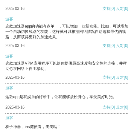
2025-03-16
支持
[0]
反对
[0]
游客
这款加速器app的功能有点单一，可以增加一些新功能。比如，可以增加
一个自动切换线路的功能，这样就可以根据网络情况自动选择最优的线
路，从而获得更好的加速效果。
2025-03-16
支持
[0]
反对
[0]
游客
这款加速器VPM应用程序可以给你提供最高速度和安全性的连接，并帮
助你在网络上自由移动。
2025-03-16
支持
[0]
反对
[0]
游客
这款app是我娱乐的好帮手，让我能够放松身心，享受美好时光。
2025-03-16
支持
[0]
反对
[0]
游客
梯子神器，ins随便看，美美哒！