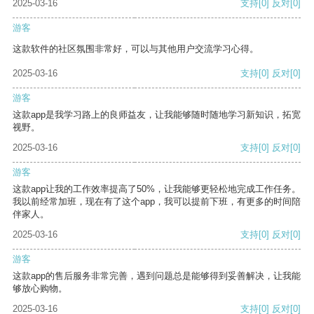
2025-03-16
支持
[0]
反对
[0]
游客
这款软件的社区氛围非常好，可以与其他用户交流学习心得。
2025-03-16
支持
[0]
反对
[0]
游客
这款app是我学习路上的良师益友，让我能够随时随地学习新知识，拓宽
视野。
2025-03-16
支持
[0]
反对
[0]
游客
这款app让我的工作效率提高了50%，让我能够更轻松地完成工作任务。
我以前经常加班，现在有了这个app，我可以提前下班，有更多的时间陪
伴家人。
2025-03-16
支持
[0]
反对
[0]
游客
这款app的售后服务非常完善，遇到问题总是能够得到妥善解决，让我能
够放心购物。
2025-03-16
支持
[0]
反对
[0]