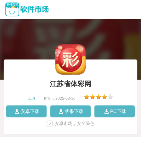
江苏省体彩网
工具
|
时间：2025-03-16
|
安卓下载
苹果下载
PC下载
安卓市场，安全绿色