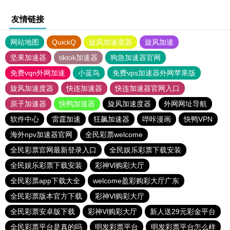
友情链接
网站地图
QuickQ
旋风加速度器
旋风加速
坚果加速器
tiktok加速器
狗急加速器官网
免费vqn外网加速
小蓝鸟
免费vps加速器外网苹果版
旋风加速度器
快连加速器
快连加速器官网入口
原子加速器
快鸭加速器
旋风加速度器
外网网址导航
软件中心
雷霆加速
狂飙加速器
哔咔漫画
快鸭VPN
海外npv加速器官网
全民彩票welcome
全民彩票官网最新登录入口
全民娱乐彩票下载安装
全民娱乐彩票下载安装
彩神Vl购彩大厅
全民彩票app下载大全
welcome盈彩购彩大厅广东
全民彩票版本官方下载
彩神Vl购彩大厅
全民彩票安卓版下载
彩神Vl购彩大厅
新人送29元彩金平台
全民彩票平台是真的吗
明发彩票平台
明发彩票平台怎么样