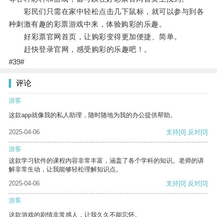
彩民们只需在家中轻松点击几下鼠标，就可以参与到各
种刺激有趣的彩票游戏中来，体验购彩的乐趣。
好彩票官网首页，让购彩变得更加便捷、简单。
赶快登录官网，感受购彩的乐趣吧！。
#39#
评论
游客
这款app就像我的私人助理，随时随地为我的办公提供帮助。
2025-04-06
支持
[0]
反对
[0]
游客
这款学习软件的课程内容非常丰富，涵盖了各个学科的知识。老师的讲
解非常生动，让我能够轻松理解知识点。
2025-04-06
支持
[0]
反对
[0]
游客
这款游戏的剧情非常感人，让我久久不能忘怀。