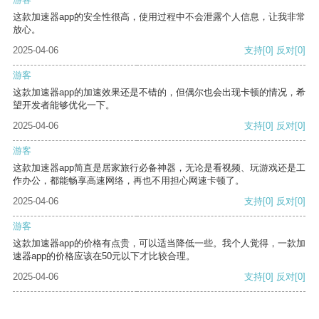
这款加速器app的安全性很高，使用过程中不会泄露个人信息，让我非常
放心。
2025-04-06
支持
[0]
反对
[0]
游客
这款加速器app的加速效果还是不错的，但偶尔也会出现卡顿的情况，希
望开发者能够优化一下。
2025-04-06
支持
[0]
反对
[0]
游客
这款加速器app简直是居家旅行必备神器，无论是看视频、玩游戏还是工
作办公，都能畅享高速网络，再也不用担心网速卡顿了。
2025-04-06
支持
[0]
反对
[0]
游客
这款加速器app的价格有点贵，可以适当降低一些。我个人觉得，一款加
速器app的价格应该在50元以下才比较合理。
2025-04-06
支持
[0]
反对
[0]