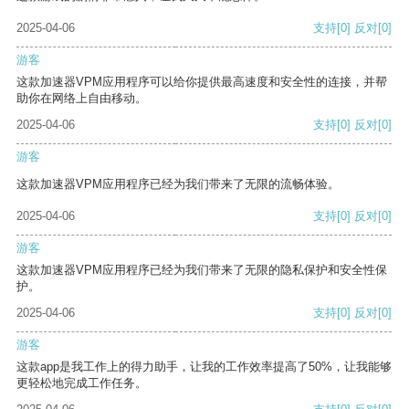
2025-04-06
支持
[0]
反对
[0]
游客
这款加速器VPM应用程序可以给你提供最高速度和安全性的连接，并帮
助你在网络上自由移动。
2025-04-06
支持
[0]
反对
[0]
游客
这款加速器VPM应用程序已经为我们带来了无限的流畅体验。
2025-04-06
支持
[0]
反对
[0]
游客
这款加速器VPM应用程序已经为我们带来了无限的隐私保护和安全性保
护。
2025-04-06
支持
[0]
反对
[0]
游客
这款app是我工作上的得力助手，让我的工作效率提高了50%，让我能够
更轻松地完成工作任务。