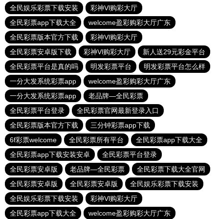
全民娱乐彩票下载安装
彩神Vl购彩大厅
全民彩票app下载大全
welcome盈彩购彩大厅广东
全民彩票版本官方下载
彩神Vl购彩大厅
全民彩票安卓版下载
彩神Vl购彩大厅
新人送29元彩金平台
全民彩票平台是真的吗
明发彩票平台
明发彩票平台怎么样
一分大发系统彩票app
welcome盈彩购彩大厅广东
一分大发系统彩票app
老品牌—全民彩票
全民彩票平台登录
全民彩票官网最新登录入口
全民彩票版本官方下载
三分钟彩票app下载
6f彩票welcome
全民彩票所有平台
全民彩票app下载大全
全民彩票app下载安装安卓
全民彩票平台登录
全民彩票安卓版
老品牌—全民彩票
全民彩票下载大全官网
全民彩票安卓版
全民彩票安卓版
全民娱乐彩票下载安装
全民娱乐彩票下载安装
彩神Vl购彩大厅
全民彩票app下载大全
welcome盈彩购彩大厅广东