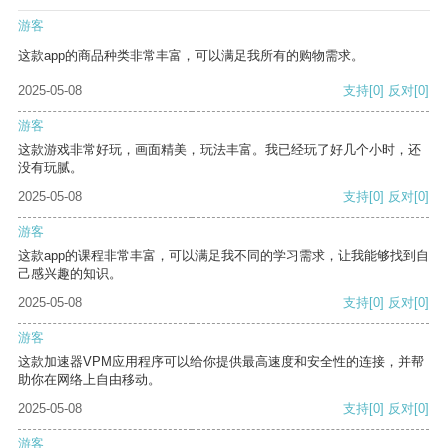
游客
这款app的商品种类非常丰富，可以满足我所有的购物需求。
2025-05-08
支持
[0]
反对
[0]
游客
这款游戏非常好玩，画面精美，玩法丰富。我已经玩了好几个小时，还
没有玩腻。
2025-05-08
支持
[0]
反对
[0]
游客
这款app的课程非常丰富，可以满足我不同的学习需求，让我能够找到自
己感兴趣的知识。
2025-05-08
支持
[0]
反对
[0]
游客
这款加速器VPM应用程序可以给你提供最高速度和安全性的连接，并帮
助你在网络上自由移动。
2025-05-08
支持
[0]
反对
[0]
游客