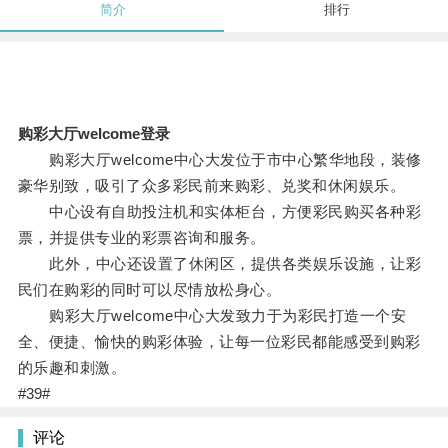
简介
排行
购彩大厅welcome登录
购彩大厅welcome中心大发位于市中心繁华地段，装修
豪华别致，吸引了众多彩民前来购彩、兑奖和休闲娱乐。
中心设有自助投注机和实体柜台，方便彩民购买各种彩
票，并提供专业的彩票咨询和服务。
此外，中心还设置了休闲区，提供各类娱乐设施，让彩
民们在购彩的同时可以尽情放松身心。
购彩大厅welcome中心大发致力于为彩民打造一个安
全、便捷、愉快的购彩体验，让每一位彩民都能感受到购彩
的乐趣和刺激。
#39#
评论