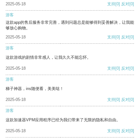
2025-05-18
支持
[0]
反对
[0]
游客
这款app的售后服务非常完善，遇到问题总是能够得到妥善解决，让我能
够放心购物。
2025-05-18
支持
[0]
反对
[0]
游客
这款游戏的剧情非常感人，让我久久不能忘怀。
2025-05-18
支持
[0]
反对
[0]
游客
梯子神器，ins随便看，美美哒！
2025-05-18
支持
[0]
反对
[0]
游客
这款加速器VPM应用程序已经为我们带来了无限的隐私和自由。
2025-05-18
支持
[0]
反对
[0]