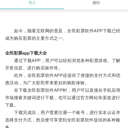
简介
排行
如今，随着互联网的普及，全民彩票软件APP下载已经
成为购买彩票的主要方式之一。
全民彩票app下载大全
通过下载APP，用户可以轻松浏览各种彩票游戏、了解
开奖信息、进行购买操作等。
此外，全民彩票软件APP还提供了便捷的支付方式和优
惠活动，为广大彩民带来更好的购彩体验。
在下载全民彩票软件APP时，用户可以直接在手机应用
市场搜索关键词进行下载，也可以通过官方网站等渠道进行
下载。
下载完成后，用户需要注册一个账号，进行实名认证并
选择支付方式，然后便可享受到全民彩票软件提供的各种服
务。