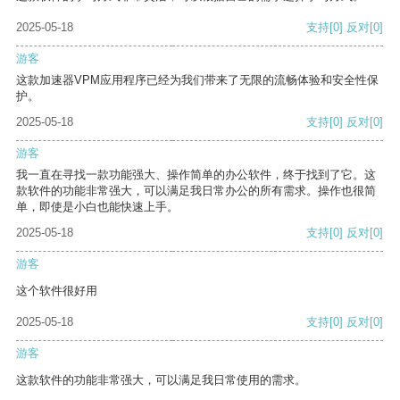
2025-05-18
支持
[0]
反对
[0]
游客
这款加速器VPM应用程序已经为我们带来了无限的流畅体验和安全性保
护。
2025-05-18
支持
[0]
反对
[0]
游客
我一直在寻找一款功能强大、操作简单的办公软件，终于找到了它。这
款软件的功能非常强大，可以满足我日常办公的所有需求。操作也很简
单，即使是小白也能快速上手。
2025-05-18
支持
[0]
反对
[0]
游客
这个软件很好用
2025-05-18
支持
[0]
反对
[0]
游客
这款软件的功能非常强大，可以满足我日常使用的需求。