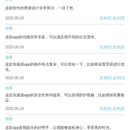
这款软件的界面设计非常简洁，一目了然。
2025-05-20
支持
[0]
反对
[0]
游客
这款app的功能非常丰富，可以满足我不同的社交需求。
2025-05-20
支持
[0]
反对
[0]
游客
这款加速器app的操作有点复杂，可以简化一下，比如将设置页面进行优
化。
2025-05-20
支持
[0]
反对
[0]
游客
这款加速器app的安全性有待提高，可以加强防护措施，比如增加双重验
证。
2025-05-20
支持
[0]
反对
[0]
游客
这款app是我娱乐的好帮手，让我能够放松身心，享受美好时光。