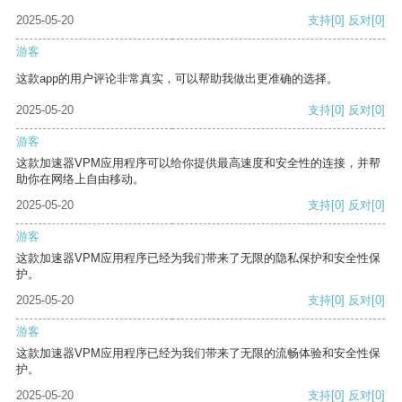
2025-05-20
支持
[0]
反对
[0]
游客
这款app的用户评论非常真实，可以帮助我做出更准确的选择。
2025-05-20
支持
[0]
反对
[0]
游客
这款加速器VPM应用程序可以给你提供最高速度和安全性的连接，并帮
助你在网络上自由移动。
2025-05-20
支持
[0]
反对
[0]
游客
这款加速器VPM应用程序已经为我们带来了无限的隐私保护和安全性保
护。
2025-05-20
支持
[0]
反对
[0]
游客
这款加速器VPM应用程序已经为我们带来了无限的流畅体验和安全性保
护。
2025-05-20
支持
[0]
反对
[0]