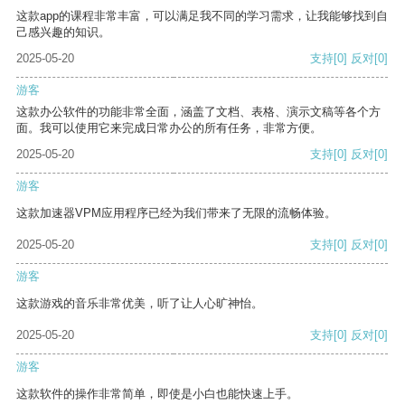
这款app的课程非常丰富，可以满足我不同的学习需求，让我能够找到自
己感兴趣的知识。
2025-05-20
支持
[0]
反对
[0]
游客
这款办公软件的功能非常全面，涵盖了文档、表格、演示文稿等各个方
面。我可以使用它来完成日常办公的所有任务，非常方便。
2025-05-20
支持
[0]
反对
[0]
游客
这款加速器VPM应用程序已经为我们带来了无限的流畅体验。
2025-05-20
支持
[0]
反对
[0]
游客
这款游戏的音乐非常优美，听了让人心旷神怡。
2025-05-20
支持
[0]
反对
[0]
游客
这款软件的操作非常简单，即使是小白也能快速上手。