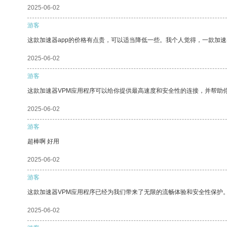
2025-06-02
游客
这款加速器app的价格有点贵，可以适当降低一些。我个人觉得，一款加速
2025-06-02
游客
这款加速器VPM应用程序可以给你提供最高速度和安全性的连接，并帮助
2025-06-02
游客
超棒啊 好用
2025-06-02
游客
这款加速器VPM应用程序已经为我们带来了无限的流畅体验和安全性保护
2025-06-02