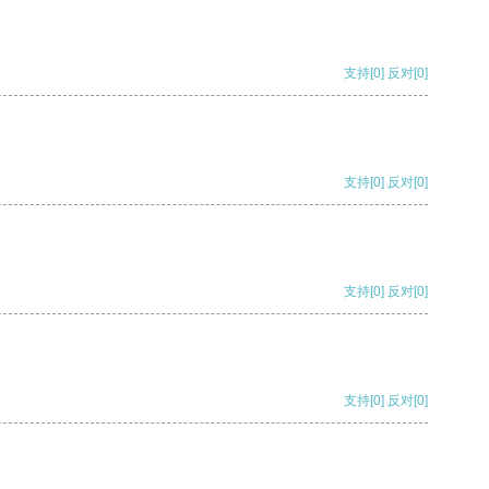
支持
[0]
反对
[0]
支持
[0]
反对
[0]
支持
[0]
反对
[0]
支持
[0]
反对
[0]