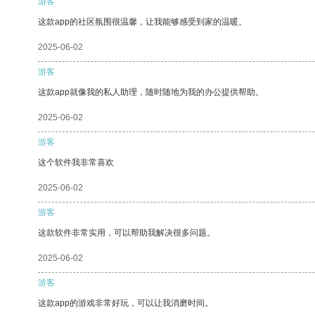
游客
这款app的社区氛围很温馨，让我能够感受到家的温暖。
2025-06-02
游客
这款app就像我的私人助理，随时随地为我的办公提供帮助。
2025-06-02
游客
这个软件我非常喜欢
2025-06-02
游客
这款软件非常实用，可以帮助我解决很多问题。
2025-06-02
游客
这款app的游戏非常好玩，可以让我消磨时间。