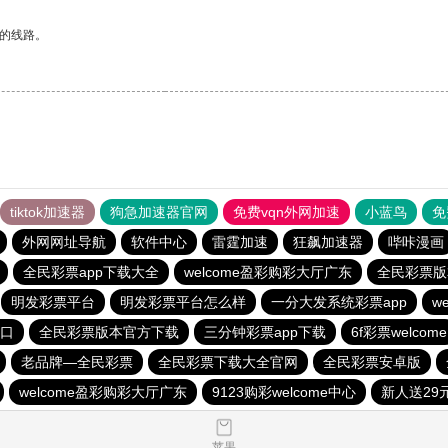
区的线路。
tiktok加速器
狗急加速器官网
免费vqn外网加速
小蓝鸟
免
外网网址导航
软件中心
雷霆加速
狂飙加速器
哔咔漫画
全民彩票app下载大全
welcome盈彩购彩大厅广东
全民彩票版
明发彩票平台
明发彩票平台怎么样
一分大发系统彩票app
w
口
全民彩票版本官方下载
三分钟彩票app下载
6f彩票welcome
老品牌—全民彩票
全民彩票下载大全官网
全民彩票安卓版
welcome盈彩购彩大厅广东
9123购彩welcome中心
新人送29
苹果