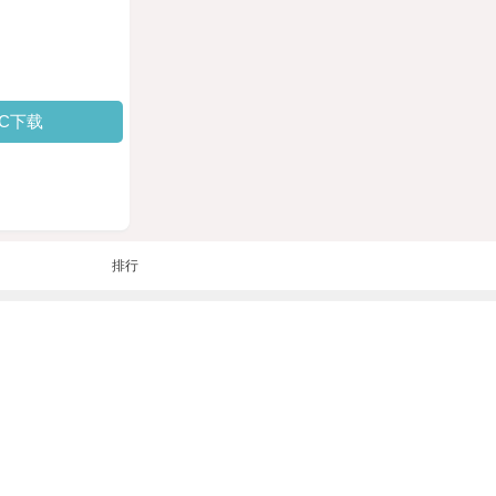
PC下载
排行