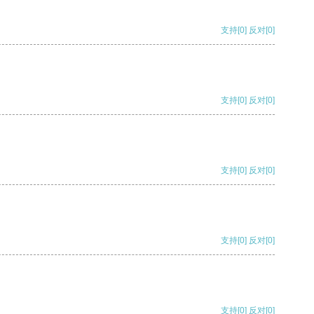
支持
[0]
反对
[0]
支持
[0]
反对
[0]
支持
[0]
反对
[0]
支持
[0]
反对
[0]
支持
[0]
反对
[0]