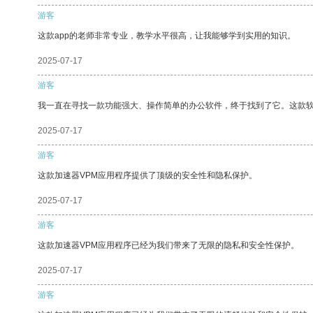
游客
这款app的老师非常专业，教学水平很高，让我能够学到实用的知识。
2025-07-17
游客
我一直在寻找一款功能强大、操作简单的办公软件，终于找到了它。这款
2025-07-17
游客
这款加速器VPM应用程序提供了顶级的安全性和隐私保护。
2025-07-17
游客
这款加速器VPM应用程序已经为我们带来了无限的隐私和安全性保护。
2025-07-17
游客