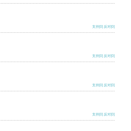
支持
[0]
反对
[0]
支持
[0]
反对
[0]
支持
[0]
反对
[0]
支持
[0]
反对
[0]