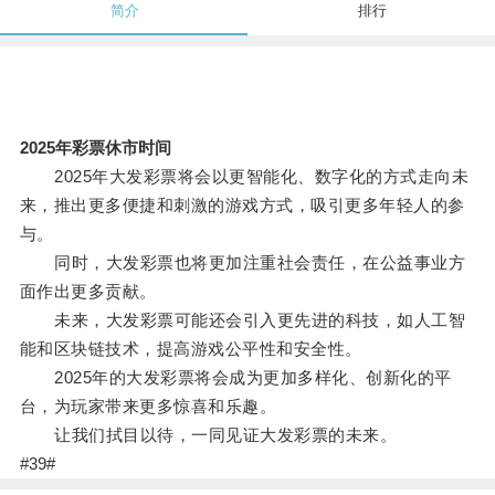
简介
排行
2025年彩票休市时间
2025年大发彩票将会以更智能化、数字化的方式走向未
来，推出更多便捷和刺激的游戏方式，吸引更多年轻人的参
与。
同时，大发彩票也将更加注重社会责任，在公益事业方
面作出更多贡献。
未来，大发彩票可能还会引入更先进的科技，如人工智
能和区块链技术，提高游戏公平性和安全性。
2025年的大发彩票将会成为更加多样化、创新化的平
台，为玩家带来更多惊喜和乐趣。
让我们拭目以待，一同见证大发彩票的未来。
#39#