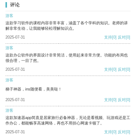
评论
游客
这款学习软件的课程内容非常丰富，涵盖了各个学科的知识。老师的讲
解非常生动，让我能够轻松理解知识点。
2025-07-31
支持
[0]
反对
[0]
游客
这款办公软件的界面设计非常简洁，使用起来非常方便。功能的布局也
很合理，一目了然。
2025-07-31
支持
[0]
反对
[0]
游客
梯子神器，ins随便看，美美哒！
2025-07-31
支持
[0]
反对
[0]
游客
这款加速器app简直是居家旅行必备神器，无论是看视频、玩游戏还是工
作办公，都能畅享高速网络，再也不用担心网速卡顿了。
2025-07-31
支持
[0]
反对
[0]