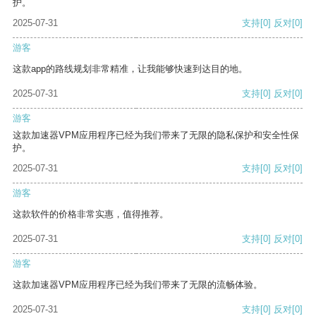
护。
2025-07-31
支持
[0]
反对
[0]
游客
这款app的路线规划非常精准，让我能够快速到达目的地。
2025-07-31
支持
[0]
反对
[0]
游客
这款加速器VPM应用程序已经为我们带来了无限的隐私保护和安全性保
护。
2025-07-31
支持
[0]
反对
[0]
游客
这款软件的价格非常实惠，值得推荐。
2025-07-31
支持
[0]
反对
[0]
游客
这款加速器VPM应用程序已经为我们带来了无限的流畅体验。
2025-07-31
支持
[0]
反对
[0]