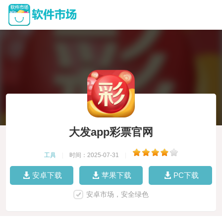
大发app彩票官网
工具
|
时间：2025-07-31
|
安卓下载
苹果下载
PC下载
安卓市场，安全绿色