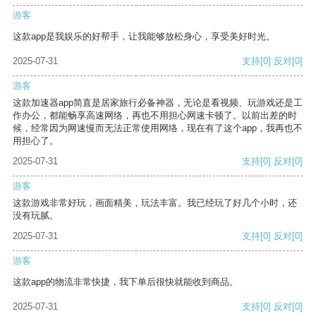
游客
这款app是我娱乐的好帮手，让我能够放松身心，享受美好时光。
2025-07-31
支持
[0]
反对
[0]
游客
这款加速器app简直是居家旅行必备神器，无论是看视频、玩游戏还是工
作办公，都能畅享高速网络，再也不用担心网速卡顿了。以前出差的时
候，经常因为网速慢而无法正常使用网络，现在有了这个app，我再也不
用担心了。
2025-07-31
支持
[0]
反对
[0]
游客
这款游戏非常好玩，画面精美，玩法丰富。我已经玩了好几个小时，还
没有玩腻。
2025-07-31
支持
[0]
反对
[0]
游客
这款app的物流非常快捷，我下单后很快就能收到商品。
2025-07-31
支持
[0]
反对
[0]