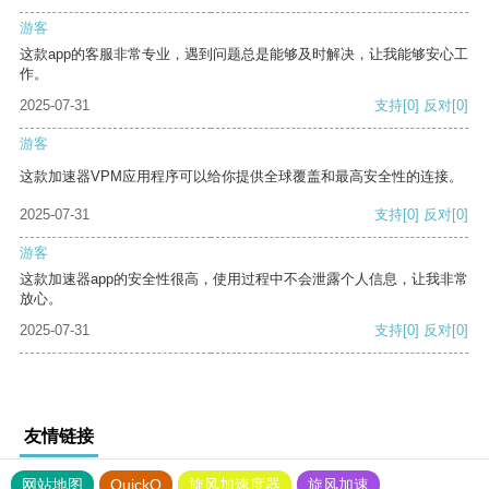
游客
这款app的客服非常专业，遇到问题总是能够及时解决，让我能够安心工
作。
2025-07-31
支持
[0]
反对
[0]
游客
这款加速器VPM应用程序可以给你提供全球覆盖和最高安全性的连接。
2025-07-31
支持
[0]
反对
[0]
游客
这款加速器app的安全性很高，使用过程中不会泄露个人信息，让我非常
放心。
2025-07-31
支持
[0]
反对
[0]
友情链接
网站地图
QuickQ
旋风加速度器
旋风加速