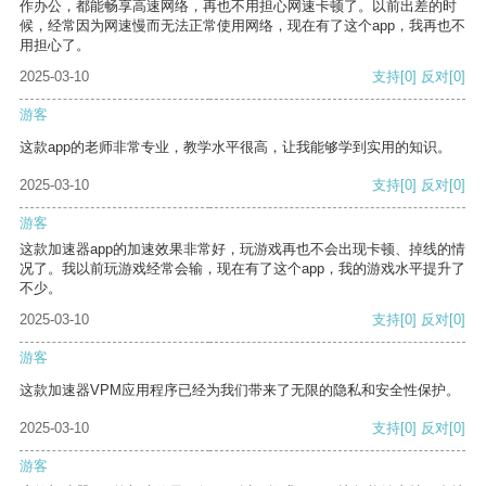
作办公，都能畅享高速网络，再也不用担心网速卡顿了。以前出差的时
候，经常因为网速慢而无法正常使用网络，现在有了这个app，我再也不
用担心了。
2025-03-10
支持
[0]
反对
[0]
游客
这款app的老师非常专业，教学水平很高，让我能够学到实用的知识。
2025-03-10
支持
[0]
反对
[0]
游客
这款加速器app的加速效果非常好，玩游戏再也不会出现卡顿、掉线的情
况了。我以前玩游戏经常会输，现在有了这个app，我的游戏水平提升了
不少。
2025-03-10
支持
[0]
反对
[0]
游客
这款加速器VPM应用程序已经为我们带来了无限的隐私和安全性保护。
2025-03-10
支持
[0]
反对
[0]
游客