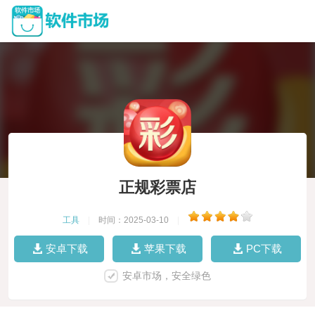
正规彩票店
工具
|
时间：2025-03-10
|
安卓下载
苹果下载
PC下载
安卓市场，安全绿色