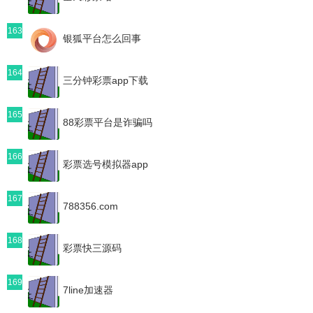
163
银狐平台怎么回事
164
三分钟彩票app下载
165
88彩票平台是诈骗吗
166
彩票选号模拟器app
167
788356.com
168
彩票快三源码
169
7line加速器