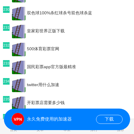
230
双色球100%杀红球杀号双色球杀蓝
231
皇家彩世界正版下载
232
500体育彩票官网
233
国民彩票app官方版最精准
234
twitter用什么加速
235
开彩票店需要多少钱
236
永久免费使用的加速器
下载
彩盈彩票APP有人用过吗知乎
0.083063s
首页
安卓
苹果
排行
推荐