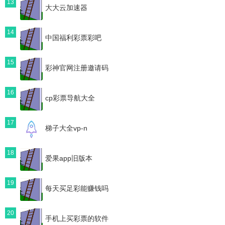
13
大大云加速器
14
中国福利彩票彩吧
15
彩神官网注册邀请码
16
cp彩票导航大全
17
梯子大全vp-n
18
爱果app旧版本
19
每天买足彩能赚钱吗
20
手机上买彩票的软件