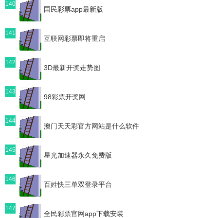
140
国民彩票app最新版
141
互联网彩票即将重启
142
3D最新开奖走势图
143
98彩票开奖网
144
澳门天天彩官方网站是什么软件
145
星光加速器永久免费版
146
百姓快三单双登录平台
147
全民彩票官网app下载安装