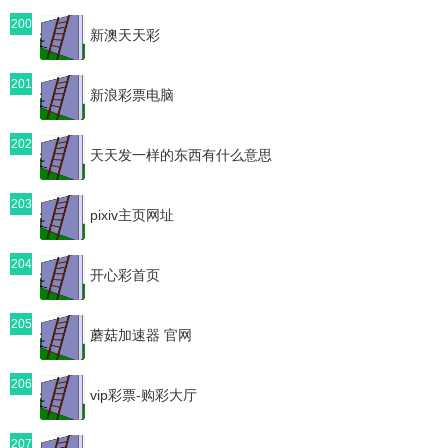
200
新澳天天彩
201
新浪彩票电脑
202
天天发一样的东西有什么意思
203
pixiv主页网址
204
开心彩首页
205
蘑菇加速器 官网
206
vip彩票-购彩大厅
207