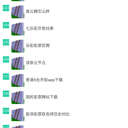
103
速云梯怎么样
104
七乐彩开奖结果
105
乐彩彩票官网
106
清茶云节点
107
香港6合开彩app下载
108
国民彩票网站下载
109
新浪彩票双色球历史对比
110