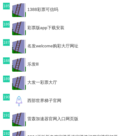
185
1388彩票可信吗
186
彩票版app下载安装
187
名发welcome购彩大厅网址
188
乐发lll
189
大发一彩票大厅
190
西部世界梯子官网
191
雷轰加速器官网入口网页版
192