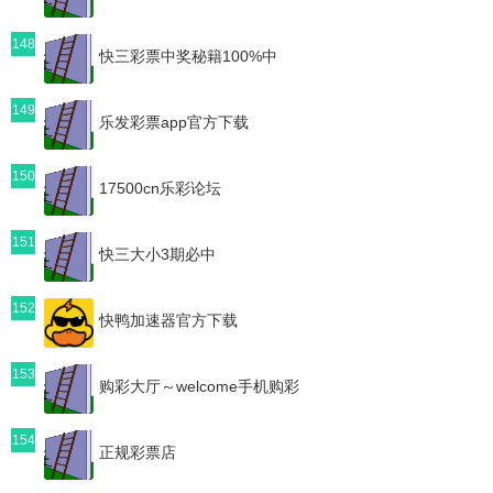
148
快三彩票中奖秘籍100%中
149
乐发彩票app官方下载
150
17500cn乐彩论坛
151
快三大小3期必中
152
快鸭加速器官方下载
153
购彩大厅～welcome手机购彩
154
正规彩票店