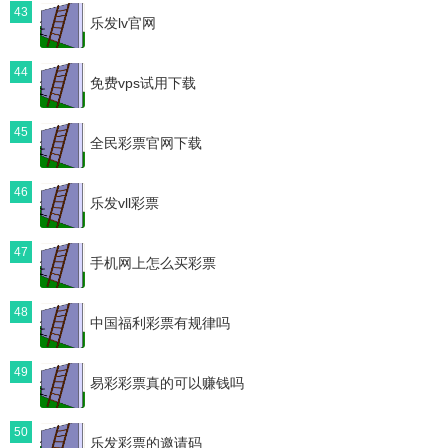
43
乐发lv官网
44
免费vps试用下载
45
全民彩票官网下载
46
乐发vll彩票
47
手机网上怎么买彩票
48
中国福利彩票有规律吗
49
易彩彩票真的可以赚钱吗
50
乐发彩票的邀请码