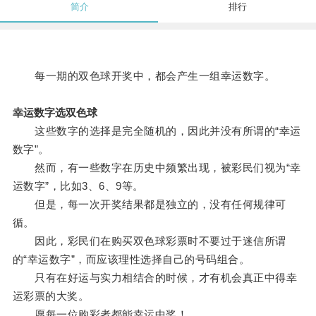
简介
排行
每一期的双色球开奖中，都会产生一组幸运数字。
幸运数字选双色球
这些数字的选择是完全随机的，因此并没有所谓的“幸运
数字”。
然而，有一些数字在历史中频繁出现，被彩民们视为“幸
运数字”，比如3、6、9等。
但是，每一次开奖结果都是独立的，没有任何规律可
循。
因此，彩民们在购买双色球彩票时不要过于迷信所谓
的“幸运数字”，而应该理性选择自己的号码组合。
只有在好运与实力相结合的时候，才有机会真正中得幸
运彩票的大奖。
愿每一位购彩者都能幸运中奖！。