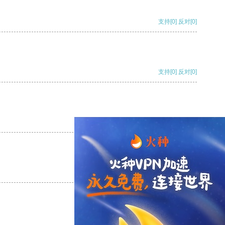
支持
[0]
反对
[0]
支持
[0]
反对
[0]
支持
[0]
反对
[0]
支持
[0]
反对
[0]
支持
[0]
反对
[0]