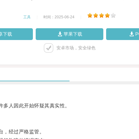
工具
|
时间：2025-06-24
|
卓下载
苹果下载
安卓市场，安全绿色
许多人因此开始怀疑其真实性。
台，经过严格监管。