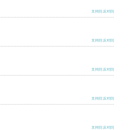
支持
[0]
反对
[0]
支持
[0]
反对
[0]
支持
[0]
反对
[0]
支持
[0]
反对
[0]
支持
[0]
反对
[0]