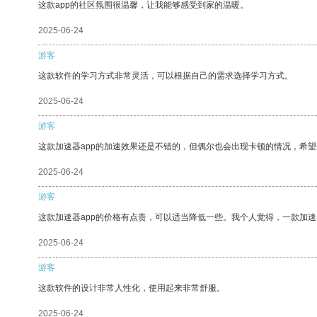
这款app的社区氛围很温馨，让我能够感受到家的温暖。
2025-06-24
游客
这款软件的学习方式非常灵活，可以根据自己的需求选择学习方式。
2025-06-24
游客
这款加速器app的加速效果还是不错的，但偶尔也会出现卡顿的情况，希
2025-06-24
游客
这款加速器app的价格有点贵，可以适当降低一些。我个人觉得，一款加速
2025-06-24
游客
这款软件的设计非常人性化，使用起来非常舒服。
2025-06-24