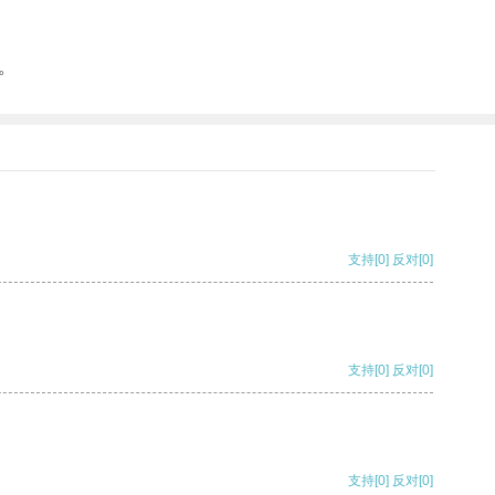
。
支持
[0]
反对
[0]
支持
[0]
反对
[0]
支持
[0]
反对
[0]