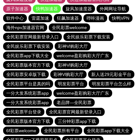
原子加速器
快鸭加速器
旋风加速度器
外网网址导航
软件中心
雷霆加速
狂飙加速器
哔咔漫画
快鸭VPN
海外npv加速器官网
全民彩票welcome
全民彩票官网最新登录入口
全民娱乐彩票下载安装
全民娱乐彩票下载安装
彩神Vl购彩大厅
全民彩票app下载大全
welcome盈彩购彩大厅广东
全民彩票版本官方下载
彩神Vl购彩大厅
全民彩票安卓版下载
彩神Vl购彩大厅
新人送29元彩金平台
全民彩票平台是真的吗
明发彩票平台
明发彩票平台怎么样
一分大发系统彩票app
welcome盈彩购彩大厅广东
一分大发系统彩票app
老品牌—全民彩票
全民彩票平台登录
全民彩票官网最新登录入口
全民彩票版本官方下载
三分钟彩票app下载
6f彩票welcome
全民彩票所有平台
全民彩票app下载大全